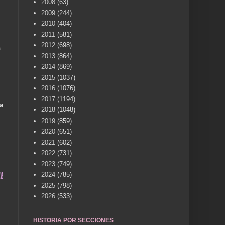
2008
(63)
2009
(244)
2010
(404)
2011
(581)
2012
(698)
a
2013
(864)
2014
(869)
2015
(1037)
2016
(1076)
2017
(1194)
a
2018
(1048)
2019
(859)
2020
(651)
2021
(602)
2022
(731)
2023
(749)
ME... UN SERVICIO A LA MEMORIA HISTÓRICA DE N
2024
(785)
2025
(798)
2026
(533)
HISTORIA POR SECCIONES