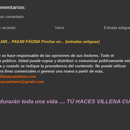
omentarios:
 un comentario
 reciente
Inicio
Entrada antigu
NUAR... PASAR PÁGINA Pinchar en... (entradas antiguas)
 se hace responsable de las opiniones de sus lectores. Todo el
s público. Usted puede copiar y distribuir o comunicar públicamente est
e y cuando se indique la procedencia del contenido. No puede utilizar
ra fines comerciales o generar una nueva a partir de esta..
illenacuentame.com
enacuentame@gmail.com
án toda una vida .... TÚ HACES VILLENA CUÉNTA