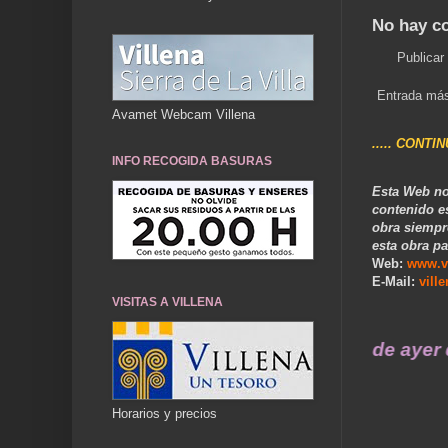
No hay c
Publicar
Entrada más
Avamet Webcam Villena
..... CONTI
INFO RECOGIDA BASURAS
Esta Web no
contenido e
obra siempr
esta obra pa
Web:
www.v
E-Mail:
vill
VISITAS A VILLENA
... Nuestros recuerdos de ayer durar
Horarios y precios