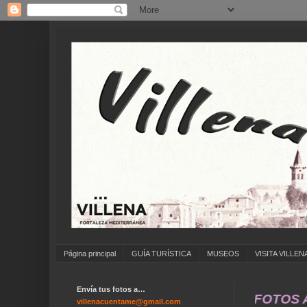
Página principal
GUÍA TURÍSTICA
MUSEOS
VISITA VILLEN
Envía tus fotos a…
... ANÍMATE A ENVIAR FOTOS ANTIGU
villenacuentame@gmail.com