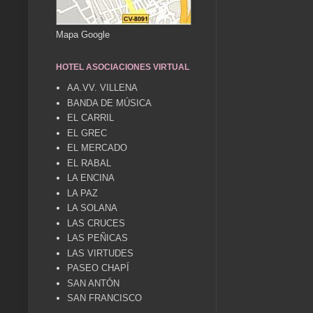
Mapa Google
HOTEL ASOCIACIONES VIRTUAL
AA.VV. VILLENA
BANDA DE MÚSICA
EL CARRIL
EL GREC
EL MERCADO
EL RABAL
LA ENCINA
LA PAZ
LA SOLANA
LAS CRUCES
LAS PEÑICAS
LAS VIRTUDES
PASEO CHAPÍ
SAN ANTÓN
SAN FRANCISCO