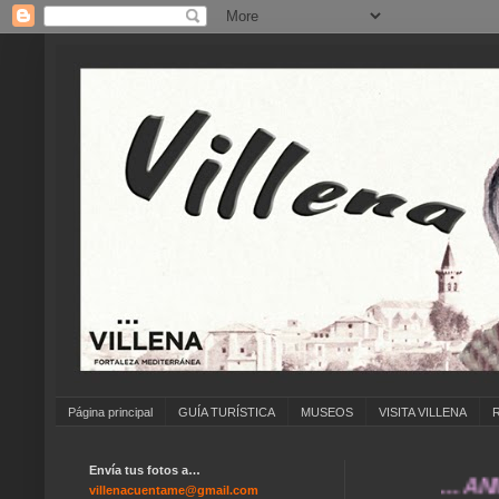
Página principal
GUÍA TURÍSTICA
MUSEOS
VISITA VILLENA
Envía tus fotos a…
... ANÍMATE
villenacuentame@gmail.com